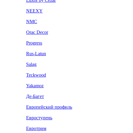
Luxor by Cezar
NEEXY
NMC
Orac Decor
Progress
Rus-Latun
Salag
Teckwood
Yakamoz
Де-Багет
Европейский профиль
Евроступень
Евротрим