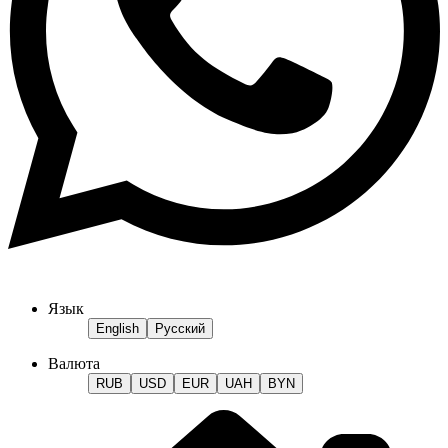
Язык
English
Русский
Валюта
RUB
USD
EUR
UAH
BYN