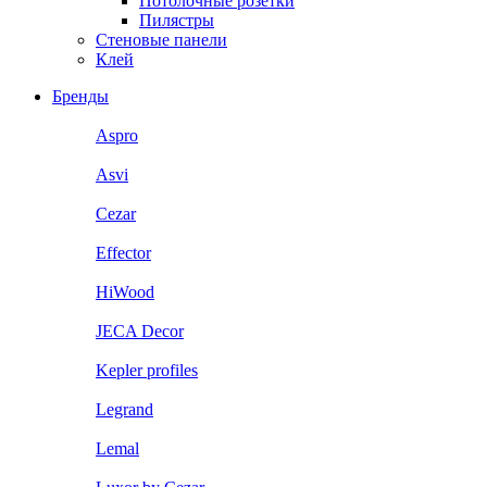
Потолочные розетки
Пилястры
Стеновые панели
Клей
Бренды
Aspro
Asvi
Cezar
Effector
HiWood
JECA Decor
Kepler profiles
Legrand
Lemal