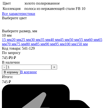
Цвет
золото полированное
Коллекция
полоса из нержавеющей стали FB 10
Все характеристики
Выберите цвет
Выберите размер, мм
10 мм
15 мм
20 мм
25 мм
30 мм
35 мм
40 мм
45 мм
50 мм
55 мм
60 мм
65
мм
70 мм
75 мм
80 мм
85 мм
90 мм
95 мм
100 мм
150 мм
Код товара:
541-129
По запросу
745
₽
0
₽
В наличии
-
+
В корзине
В корзину
Итого:
745
₽