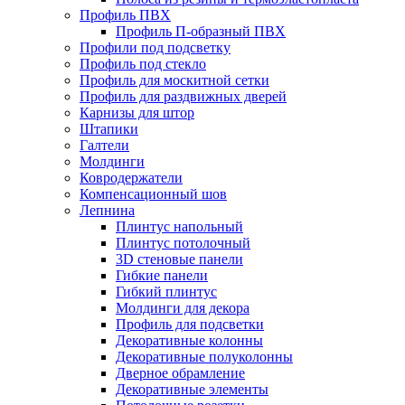
Профиль ПВХ
Профиль П-образный ПВХ
Профили под подсветку
Профиль под стекло
Профиль для москитной сетки
Профиль для раздвижных дверей
Карнизы для штор
Штапики
Галтели
Молдинги
Ковродержатели
Компенсационный шов
Лепнина
Плинтус напольный
Плинтус потолочный
3D стеновые панели
Гибкие панели
Гибкий плинтус
Молдинги для декора
Профиль для подсветки
Декоративные колонны
Декоративные полуколонны
Дверное обрамление
Декоративные элементы