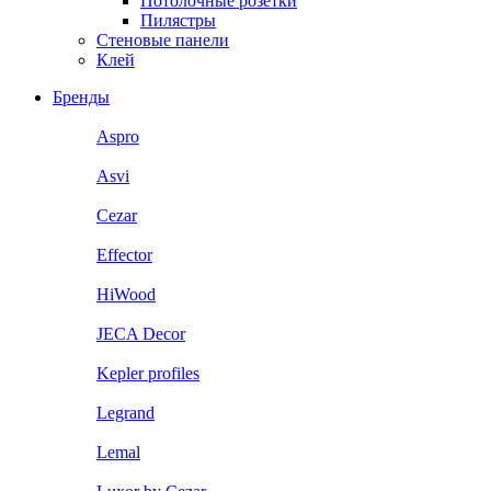
Потолочные розетки
Пилястры
Стеновые панели
Клей
Бренды
Aspro
Asvi
Cezar
Effector
HiWood
JECA Decor
Kepler profiles
Legrand
Lemal