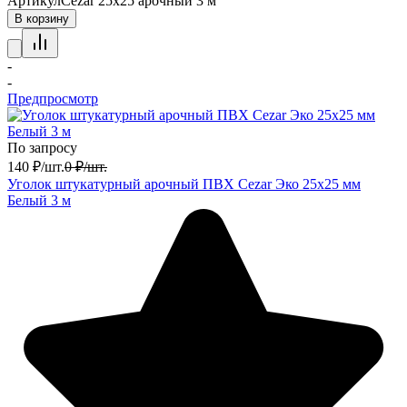
Артикул
Cezar 25х25 арочный 3 м
В корзину
-
-
Предпросмотр
По запросу
140
₽
/
шт.
0
₽
/
шт.
Уголок штукатурный арочный ПВХ Cezar Эко 25х25 мм
Белый 3 м