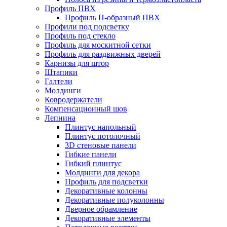
Профиль ПВХ
Профиль П-образный ПВХ
Профили под подсветку
Профиль под стекло
Профиль для москитной сетки
Профиль для раздвижных дверей
Карнизы для штор
Штапики
Галтели
Молдинги
Ковродержатели
Компенсационный шов
Лепнина
Плинтус напольный
Плинтус потолочный
3D стеновые панели
Гибкие панели
Гибкий плинтус
Молдинги для декора
Профиль для подсветки
Декоративные колонны
Декоративные полуколонны
Дверное обрамление
Декоративные элементы