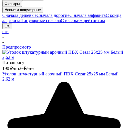
Фильтры
Новые и популярные
Сначала дешевые
Сначала дорогие
С начала алфавита
С конца
алфавита
Популярные сначала
С высоким рейтингом
шт.
шт.
-
-
Предпросмотр
По запросу
190
₽
/
шт.
0
₽
/
шт.
Уголок штукатурный арочный ПВХ Cezar 25х25 мм Белый
2,62 м