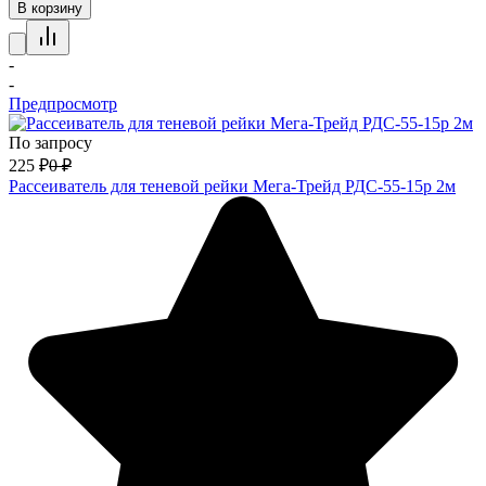
В корзину
-
-
Предпросмотр
По запросу
225
₽
0
₽
Рассеиватель для теневой рейки Мега-Трейд РДС-55-15р 2м