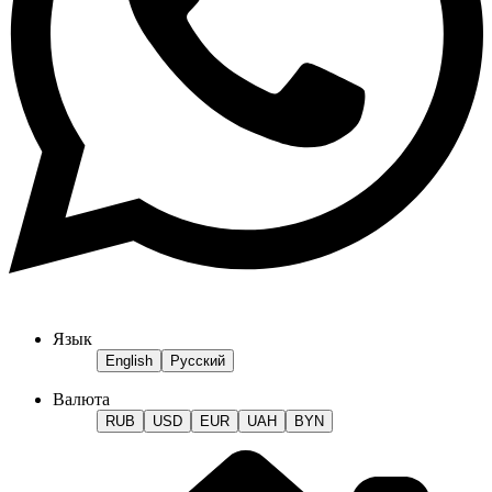
Язык
English
Русский
Валюта
RUB
USD
EUR
UAH
BYN