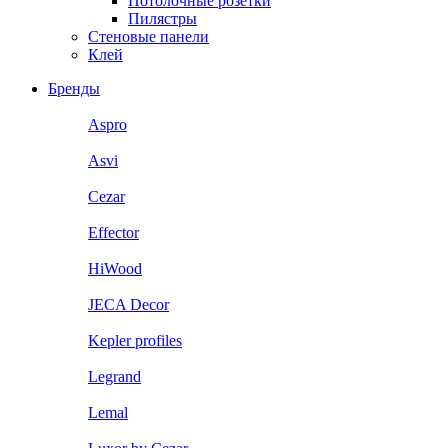
Потолочные розетки
Пилястры
Стеновые панели
Клей
Бренды
Aspro
Asvi
Cezar
Effector
HiWood
JECA Decor
Kepler profiles
Legrand
Lemal