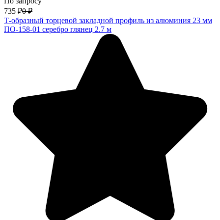
По запросу
735
₽
0
₽
Т-образный торцевой закладной профиль из алюминия 23 мм
ПО-158-01 серебро глянец 2.7 м