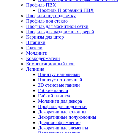
Профиль ПВХ
Профиль П-образный ПВХ
Профили под подсветку
Профиль под стекло
Профиль для москитной сетки
Профиль для раздвижных дверей
Карнизы для штор
Штапики
Галтели
Молдинги
Ковродержатели
Компенсационный шов
Лепнина
Плинтус напольный
Плинтус потолочный
3D стеновые панели
Гибкие панели
Гибкий плинтус
Молдинги для декора
Профиль для подсветки
Декоративные колонны
Декоративные полуколонны
Дверное обрамление
Декоративные элементы