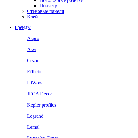
Потолочные розетки
Пилястры
Стеновые панели
Клей
Бренды
Aspro
Asvi
Cezar
Effector
HiWood
JECA Decor
Kepler profiles
Legrand
Lemal