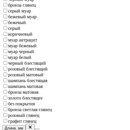
бронза глянец
серый муар
бежевый муар
бежевый
серый
коричневый
муар антрацит
муар бежевый
муар черный
муар белый
черный блестящий
розовый блестящий
розовый матовый
шампань блестящая
шампань матовая
бронза матовая
золото блестящее
без покрытия
бронза светлая глянец
розовый глянец
графит глянец
Длина, мм