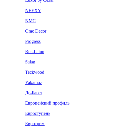
Luxor by Cezar
NEEXY
NMC
Orac Decor
Progress
Rus-Latun
Salag
Teckwood
Yakamoz
Де-Багет
Европейский профиль
Евроступень
Евротрим