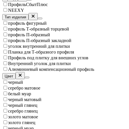
ПрофильСбытПлюс
NEEXY
Тип изделия
профиль фигурный
профиль Т-образный торцевой
профиль П-образный
профиль П-образный закладной
уголок внутренний для плитки
Планка для Т-образного профиля
Профиль под плитку для внешних углов
Внутренний уголок для плитки
Алюминиевый компенсационный профиль
Цвет
черный
серебро матовое
белый муар
черный матовый
черный глянец
серебро глянец
золото матовое
золото глянец
черный муар