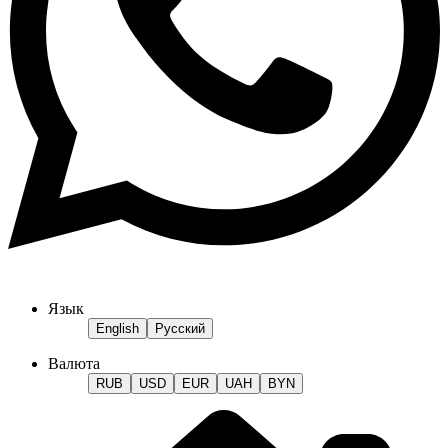
Язык
English
Русский
Валюта
RUB
USD
EUR
UAH
BYN