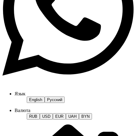
Язык
English
Русский
Валюта
RUB
USD
EUR
UAH
BYN