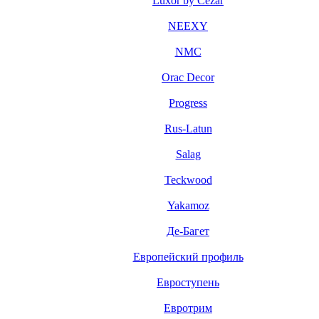
Luxor by Cezar
NEEXY
NMC
Orac Decor
Progress
Rus-Latun
Salag
Teckwood
Yakamoz
Де-Багет
Европейский профиль
Евроступень
Евротрим