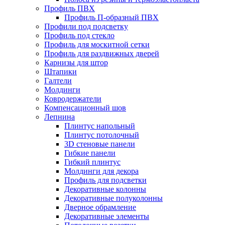
Профиль ПВХ
Профиль П-образный ПВХ
Профили под подсветку
Профиль под стекло
Профиль для москитной сетки
Профиль для раздвижных дверей
Карнизы для штор
Штапики
Галтели
Молдинги
Ковродержатели
Компенсационный шов
Лепнина
Плинтус напольный
Плинтус потолочный
3D стеновые панели
Гибкие панели
Гибкий плинтус
Молдинги для декора
Профиль для подсветки
Декоративные колонны
Декоративные полуколонны
Дверное обрамление
Декоративные элементы