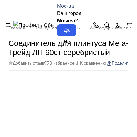
Москва
Ваш город
Москва
?
Главная
Плинтус алюминиевый
Аксессуары для плинт
Темная 
Соединитель для плинтуса Мега-
Трейд ЛП-60ст серебристый
Добавить отзыв
В избранное
К сравнению
Поделиться