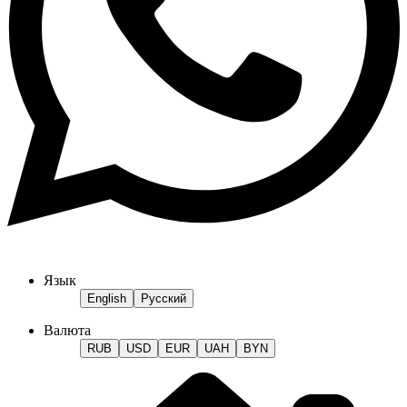
Язык
English
Русский
Валюта
RUB
USD
EUR
UAH
BYN