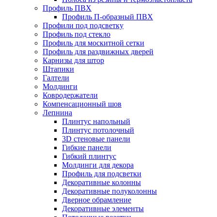
Профиль ПВХ
Профиль П-образный ПВХ
Профили под подсветку
Профиль под стекло
Профиль для москитной сетки
Профиль для раздвижных дверей
Карнизы для штор
Штапики
Галтели
Молдинги
Ковродержатели
Компенсационный шов
Лепнина
Плинтус напольный
Плинтус потолочный
3D стеновые панели
Гибкие панели
Гибкий плинтус
Молдинги для декора
Профиль для подсветки
Декоративные колонны
Декоративные полуколонны
Дверное обрамление
Декоративные элементы