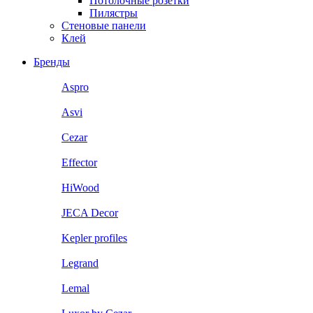
Потолочные розетки
Пилястры
Стеновые панели
Клей
Бренды
Aspro
Asvi
Cezar
Effector
HiWood
JECA Decor
Kepler profiles
Legrand
Lemal