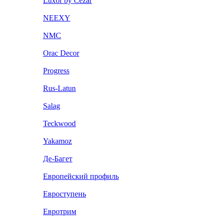
Luxor by Cezar
NEEXY
NMC
Orac Decor
Progress
Rus-Latun
Salag
Teckwood
Yakamoz
Де-Багет
Европейский профиль
Евроступень
Евротрим