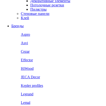
Декоративные элементы
Потолочные розетки
Пилястры
Стеновые панели
Клей
Бренды
Aspro
Asvi
Cezar
Effector
HiWood
JECA Decor
Kepler profiles
Legrand
Lemal