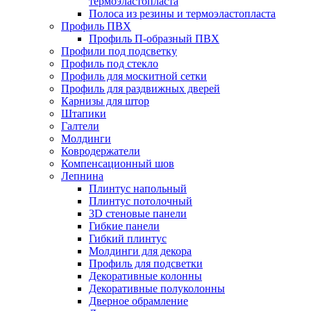
термоэластопласта
Полоса из резины и термоэластопласта
Профиль ПВХ
Профиль П-образный ПВХ
Профили под подсветку
Профиль под стекло
Профиль для москитной сетки
Профиль для раздвижных дверей
Карнизы для штор
Штапики
Галтели
Молдинги
Ковродержатели
Компенсационный шов
Лепнина
Плинтус напольный
Плинтус потолочный
3D стеновые панели
Гибкие панели
Гибкий плинтус
Молдинги для декора
Профиль для подсветки
Декоративные колонны
Декоративные полуколонны
Дверное обрамление