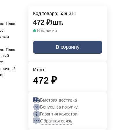
Код товара:
539-311
472
₽
/
шт.
кт Плюс
ус
В наличии
ьный
й
В корзину
кт Плюс
ьный
ус
прочный
Итого:
ер
472
₽
Быстрая доставка
Бонусы за покупку
Гарантия качества
Обратная связь