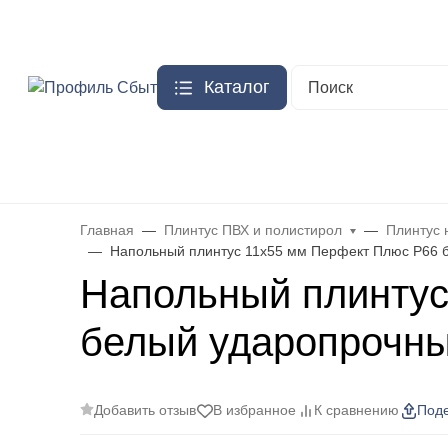
Ваш город
Москва
?
О компании
Доставка
Каталог
Бренды
Стыковочный порожек из алюминия
Плинтус алюм
Главная
Плинтус ПВХ и полистирол
Плинтус 
Напольный плинтус 11х55 мм Перфект Плюс P66 
Напольный плинтус
белый ударопрочн
Добавить отзыв
В избранное
К сравнению
Поде