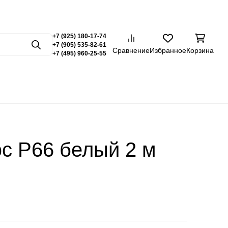
Заказать звонок
7 (495) 960-25-55
Светлая те
Темна
+7 (925) 180-17-74
+7 (905) 535-82-61
Поиск
Сравнение
Избранное
Корзина
+7 (495) 960-25-55
истирол
Профиль из алюминия
Профиль латунный
Профиль
с P66 белый 2 м