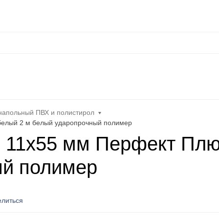
Оплата
Контакты
Каталог
Распродажа
Еще
+
иниевый
Плинтус из нержавеющей стали
Плинтус ПВХ и пол
напольный ПВХ и полистирол
белый 2 м белый ударопрочный полимер
 11х55 мм Перфект Плю
ый полимер
литься