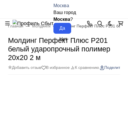
Москва
Ваш город
Москва
?
Главная
Молдинги
Молдинг Перфект Плюс P201 белый
Темная 
Молдинг Перфект Плюс P201
белый ударопрочный полимер
20х20 2 м
Добавить отзыв
В избранное
К сравнению
Поделиться