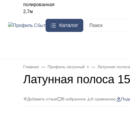
Ваш город
Москва
?
О компании
Доставка
Каталог
Бренды
Стыковочный порожек из алюминия
Плинтус алюм
Главная
Профиль латунный
Латунная полос
Латунная полоса 1
Добавить отзыв
В избранное
К сравнению
Поде