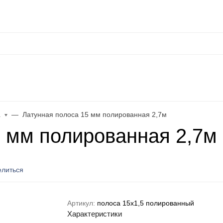
Оплата
Контакты
Каталог
Распродажа
Еще
+
иниевый
Плинтус из нержавеющей стали
Плинтус ПВХ и пол
а
Латунная полоса 15 мм полированная 2,7м
5 мм полированная 2,7м
литься
Артикул:
полоса 15х1,5 полированный
Характеристики