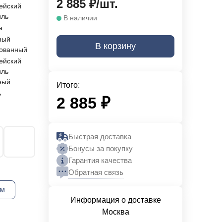
2 885
₽
/
шт.
ейский
иль
В наличии
а
ный
В корзину
ованный
ейский
иль
ный
Итого:
ь
2 885
₽
Быстрая доставка
Бонусы за покупку
Гарантия качества
Обратная связь
мм
Информация о доставке
Москва