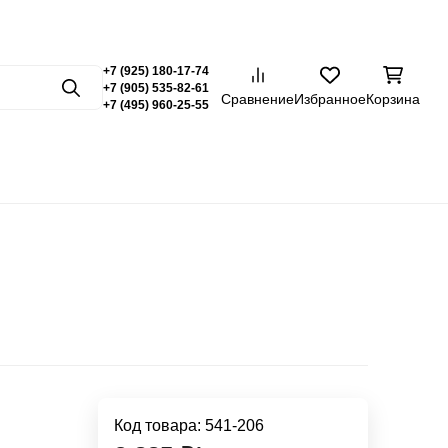
Заказать звонок
7 (495) 960-25-55
Светлая те
Темна
+7 (925) 180-17-74
+7 (905) 535-82-61
Поиск
Сравнение
Избранное
Корзина
+7 (495) 960-25-55
истирол
Профиль из алюминия
Профиль латунный
Профиль
Код товара:
541-206