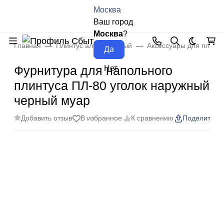
Москва
Ваш город
Москва
?
Главная
Плинтус алюминиевый
Аксессуары для плинт
Темная 
Фурнитура для напольного
плинтуса ПЛ-80 уголок наружный
черный муар
Добавить отзыв
В избранное
К сравнению
Поделиться