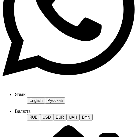
Язык
English
Русский
Валюта
RUB
USD
EUR
UAH
BYN