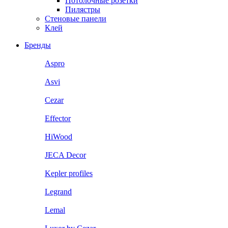
Потолочные розетки
Пилястры
Стеновые панели
Клей
Бренды
Aspro
Asvi
Cezar
Effector
HiWood
JECA Decor
Kepler profiles
Legrand
Lemal