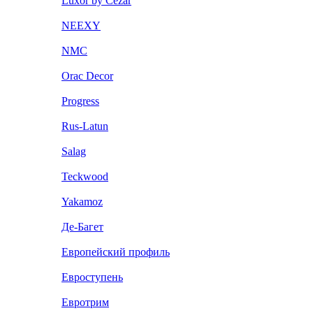
Luxor by Cezar
NEEXY
NMC
Orac Decor
Progress
Rus-Latun
Salag
Teckwood
Yakamoz
Де-Багет
Европейский профиль
Евроступень
Евротрим