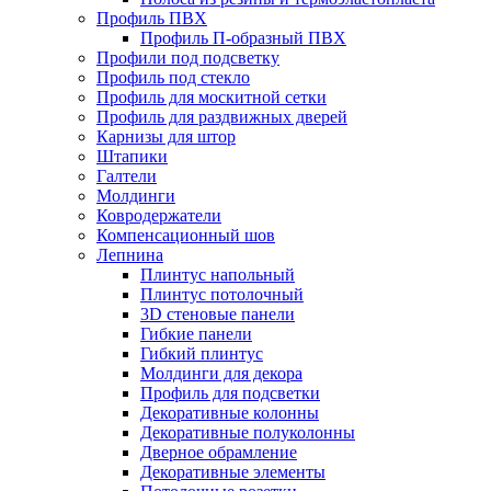
Профиль ПВХ
Профиль П-образный ПВХ
Профили под подсветку
Профиль под стекло
Профиль для москитной сетки
Профиль для раздвижных дверей
Карнизы для штор
Штапики
Галтели
Молдинги
Ковродержатели
Компенсационный шов
Лепнина
Плинтус напольный
Плинтус потолочный
3D стеновые панели
Гибкие панели
Гибкий плинтус
Молдинги для декора
Профиль для подсветки
Декоративные колонны
Декоративные полуколонны
Дверное обрамление
Декоративные элементы