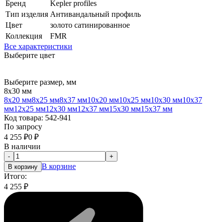
Бренд
Kepler profiles
Тип изделия
Антивандальный профиль
Цвет
золото сатинированное
Коллекция
FMR
Все характеристики
Выберите цвет
Выберите размер, мм
8х30 мм
8х20 мм
8х25 мм
8х37 мм
10х20 мм
10х25 мм
10х30 мм
10х37
мм
12х25 мм
12х30 мм
12х37 мм
15х30 мм
15х37 мм
Код товара:
542-941
По запросу
4 255
₽
0
₽
В наличии
-
+
В корзине
В корзину
Итого:
4 255
₽