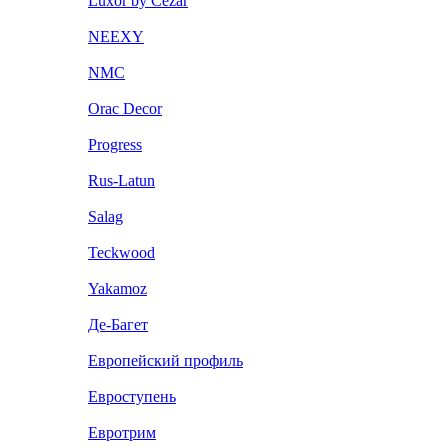
Luxor by Cezar
NEEXY
NMC
Orac Decor
Progress
Rus-Latun
Salag
Teckwood
Yakamoz
Де-Багет
Европейский профиль
Евроступень
Евротрим