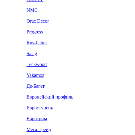
NMC
Orac Decor
Progress
Rus-Latun
Salag
Teckwood
Yakamoz
Де-Багет
Европейский профиль
Евроступень
Евротрим
Мега-Трейд