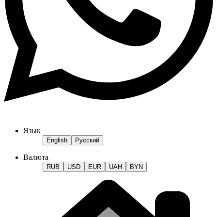
Язык
English
Русский
Валюта
RUB
USD
EUR
UAH
BYN