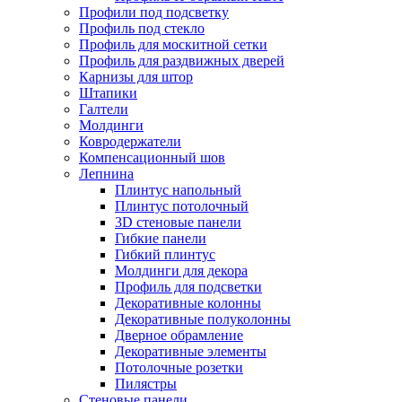
Профили под подсветку
Профиль под стекло
Профиль для москитной сетки
Профиль для раздвижных дверей
Карнизы для штор
Штапики
Галтели
Молдинги
Ковродержатели
Компенсационный шов
Лепнина
Плинтус напольный
Плинтус потолочный
3D стеновые панели
Гибкие панели
Гибкий плинтус
Молдинги для декора
Профиль для подсветки
Декоративные колонны
Декоративные полуколонны
Дверное обрамление
Декоративные элементы
Потолочные розетки
Пилястры
Стеновые панели