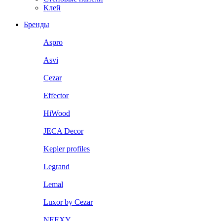
Клей
Бренды
Aspro
Asvi
Cezar
Effector
HiWood
JECA Decor
Kepler profiles
Legrand
Lemal
Luxor by Cezar
NEEXY