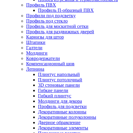
Профиль ПВХ
Профиль П-образный ПВХ
Профили под подсветку
Профиль под стекло
Профиль для москитной сетки
Профиль для раздвижных дверей
Карнизы для штор
Штапики
Галтели
Молдинги
Ковродержатели
Компенсационный шов
Лепнина
Плинтус напольный
Плинтус потолочный
3D стеновые панели
Гибкие панели
Гибкий плинтус
Молдинги для декора
Профиль для подсветки
Декоративные колонны
Декоративные полуколонны
Дверное обрамление
Декоративные элементы