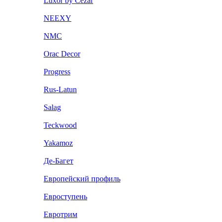
Luxor by Cezar
NEEXY
NMC
Orac Decor
Progress
Rus-Latun
Salag
Teckwood
Yakamoz
Де-Багет
Европейский профиль
Евроступень
Евротрим