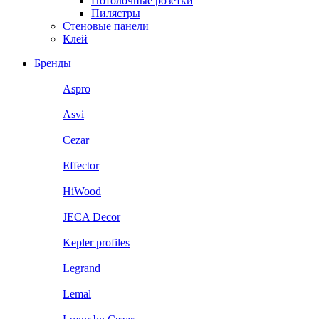
Потолочные розетки
Пилястры
Стеновые панели
Клей
Бренды
Aspro
Asvi
Cezar
Effector
HiWood
JECA Decor
Kepler profiles
Legrand
Lemal