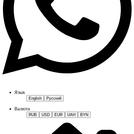
Язык
English
Русский
Валюта
RUB
USD
EUR
UAH
BYN