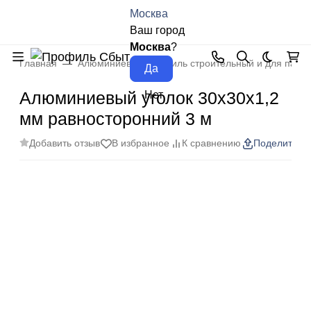
Москва
Ваш город
Москва
?
Главная
Алюминиевый профиль строительный и для пане
Темная 
Алюминиевый уголок 30х30х1,2
мм равносторонний 3 м
Добавить отзыв
В избранное
К сравнению
Поделиться