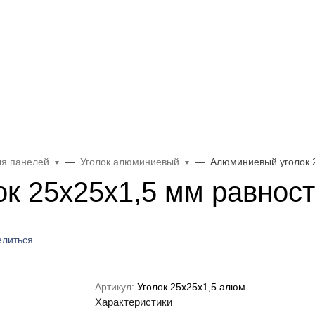
Оплата
Контакты
Каталог
Распродажа
Еще
+
иниевый
Плинтус из нержавеющей стали
Плинтус ПВХ и пол
ля панелей
Уголок алюминиевый
Алюминиевый уголок 
к 25х25х1,5 мм равност
литься
Артикул:
Уголок 25х25х1,5 алюм
Характеристики