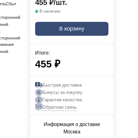
455
₽
/
шт.
ильСбыт
к
В наличии
сторонний
иний
В корзину
к
сторонний
юминия
иний
Итого:
455
₽
Быстрая доставка
Бонусы за покупку
Гарантия качества
Обратная связь
Информация о доставке
Москва