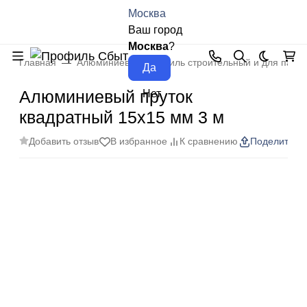
Москва
Ваш город
Москва
?
Главная
Алюминиевый профиль строительный и для пане
Темная 
Алюминиевый пруток
квадратный 15х15 мм 3 м
Добавить отзыв
В избранное
К сравнению
Поделиться