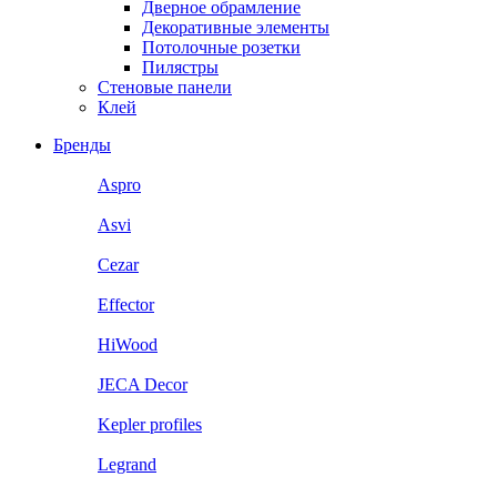
Дверное обрамление
Декоративные элементы
Потолочные розетки
Пилястры
Стеновые панели
Клей
Бренды
Aspro
Asvi
Cezar
Effector
HiWood
JECA Decor
Kepler profiles
Legrand