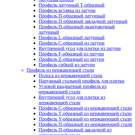
Профиль латунный Т-образный
Профиль вставка из латуни
Профиль П-образный латунный
Профиль П-образный закладной латунный
Профиль П-образный окантовочный
латунный
Профиль L-образный латунный
Профиль C-образный из латуни
Внутренний угол для плитки из латуни
Профиль F-образный из латуни
Профиль Z-образный из латуни
Профиль гибкий из латуни
Профиль из нержавеющей стали
Полоса из нержавеющей стали
Наружный стальной профиль для плитки
Угловой квадратный профиль из
нержавеющей стали
Внутренний угол для плитки из
нержавеющей стали
Профиль C-образный из нержавеющей стали
Профиль Т-образный из нержавеющей стали
Профиль Y-образный из нержавеющей стали
Профиль П-образный из нержавеющей стали
Профиль П-образный закладной из