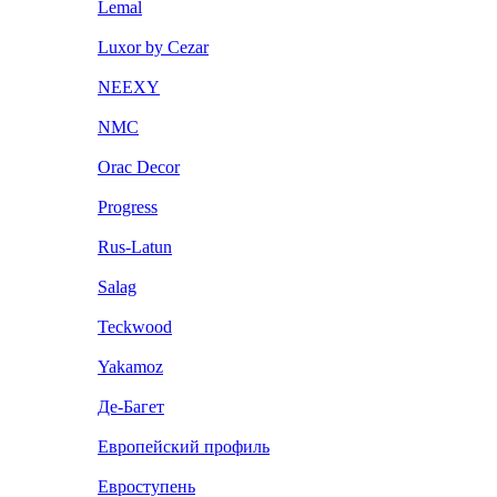
Lemal
Luxor by Cezar
NEEXY
NMC
Orac Decor
Progress
Rus-Latun
Salag
Teckwood
Yakamoz
Де-Багет
Европейский профиль
Евроступень