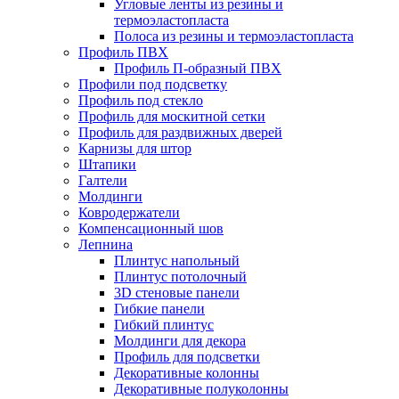
Угловые ленты из резины и
термоэластопласта
Полоса из резины и термоэластопласта
Профиль ПВХ
Профиль П-образный ПВХ
Профили под подсветку
Профиль под стекло
Профиль для москитной сетки
Профиль для раздвижных дверей
Карнизы для штор
Штапики
Галтели
Молдинги
Ковродержатели
Компенсационный шов
Лепнина
Плинтус напольный
Плинтус потолочный
3D стеновые панели
Гибкие панели
Гибкий плинтус
Молдинги для декора
Профиль для подсветки
Декоративные колонны
Декоративные полуколонны