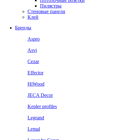
Потолочные розетки
Пилястры
Стеновые панели
Клей
Бренды
Aspro
Asvi
Cezar
Effector
HiWood
JECA Decor
Kepler profiles
Legrand
Lemal