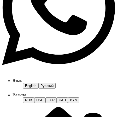
Язык
English
Русский
Валюта
RUB
USD
EUR
UAH
BYN