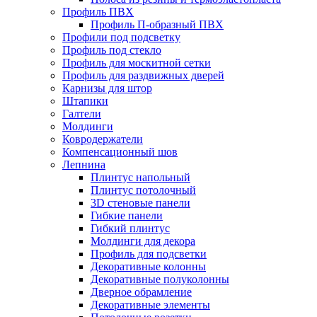
Профиль ПВХ
Профиль П-образный ПВХ
Профили под подсветку
Профиль под стекло
Профиль для москитной сетки
Профиль для раздвижных дверей
Карнизы для штор
Штапики
Галтели
Молдинги
Ковродержатели
Компенсационный шов
Лепнина
Плинтус напольный
Плинтус потолочный
3D стеновые панели
Гибкие панели
Гибкий плинтус
Молдинги для декора
Профиль для подсветки
Декоративные колонны
Декоративные полуколонны
Дверное обрамление
Декоративные элементы