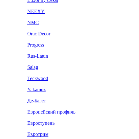
Luxor by Cezar
NEEXY
NMC
Orac Decor
Progress
Rus-Latun
Salag
Teckwood
Yakamoz
Де-Багет
Европейский профиль
Евроступень
Евротрим