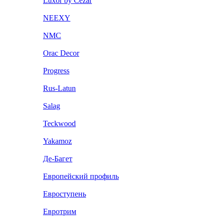
Luxor by Cezar
NEEXY
NMC
Orac Decor
Progress
Rus-Latun
Salag
Teckwood
Yakamoz
Де-Багет
Европейский профиль
Евроступень
Евротрим