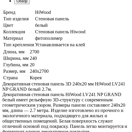
Обзор
Бренд
HiWood
Тип изделия
Стеновая панель
Цвет
белый
Коллекция
Стеновая панель Hiwood
Материал
фитополимер
Тип крепления
Устанавливается на клей
Длина, мм
2700
Ширина, мм
240
Глубина, мм
20
Размер, мм
240х2700
Страна
Корея
Декоративная стеновая панель 3D 240х20 мм HiWood LV241
NP GRAND белый 2.7м.
Декоративная стеновая панель HiWood LV241 NP GRAND
белый имеет рельефную 3D-структуру с современным
геометрическим узором. Размеры панели составляют 240х20
мм, длина — 2.7 метра. Изделие изготовлено из прочного и
экологичного материала, подходящего для жилых и
общественных помещений. Белая поверхность служит
отличной основой под покраску. Панель легко монтируется и
формирует единое декоративное покрытие.