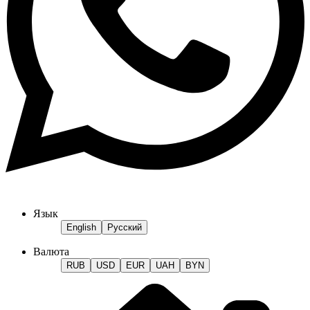
Язык
English
Русский
Валюта
RUB
USD
EUR
UAH
BYN