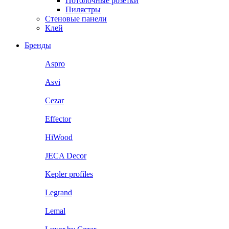
Потолочные розетки
Пилястры
Стеновые панели
Клей
Бренды
Aspro
Asvi
Cezar
Effector
HiWood
JECA Decor
Kepler profiles
Legrand
Lemal