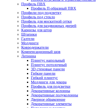
Профиль ПВХ
Профиль П-образный ПВХ
Профили под подсветку
Профиль под стекло
Профиль для москитной сетки
Профиль для раздвижных дверей
Карнизы для штор
Штапики
Галтели
Молдинги
Ковродержатели
Компенсационный шов
Лепнина
Плинтус напольный
Плинтус потолочный
3D стеновые панели
Гибкие панели
Гибкий плинтус
Молдинги для декора
Профиль для подсветки
Декоративные колонны
Декоративные полуколонны
Дверное обрамление
Декоративные элементы